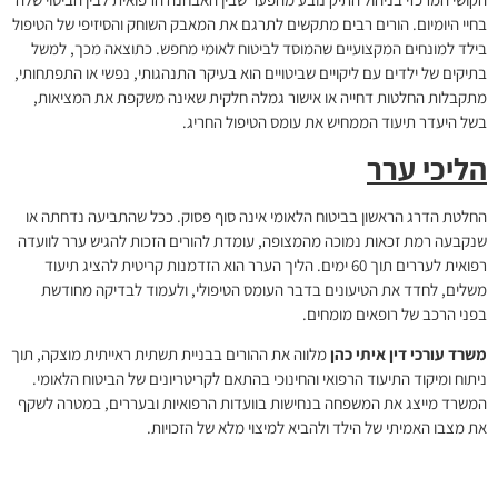
בחיי היומיום. הורים רבים מתקשים לתרגם את המאבק השוחק והסיזיפי של הטיפול
בילד למונחים המקצועיים שהמוסד לביטוח לאומי מחפש. כתוצאה מכך, למשל
בתיקים של ילדים עם ליקויים שביטויים הוא בעיקר התנהגותי, נפשי או התפתחותי,
מתקבלות החלטות דחייה או אישור גמלה חלקית שאינה משקפת את המציאות,
בשל היעדר תיעוד הממחיש את עומס הטיפול החריג.
הליכי ערר
החלטת הדרג הראשון בביטוח הלאומי אינה סוף פסוק. ככל שהתביעה נדחתה או
שנקבעה רמת זכאות נמוכה מהמצופה, עומדת להורים הזכות להגיש ערר לוועדה
רפואית לעררים תוך 60 ימים. הליך הערר הוא הזדמנות קריטית להציג תיעוד
משלים, לחדד את הטיעונים בדבר העומס הטיפולי, ולעמוד לבדיקה מחודשת
בפני הרכב של רופאים מומחים.
משרד עורכי דין איתי כהן
מלווה את ההורים בבניית תשתית ראייתית מוצקה, תוך
ניתוח ומיקוד התיעוד הרפואי והחינוכי בהתאם לקריטריונים של הביטוח הלאומי.
המשרד מייצג את המשפחה בנחישות בוועדות הרפואיות ובעררים, במטרה לשקף
את מצבו האמיתי של הילד ולהביא למיצוי מלא של הזכויות.