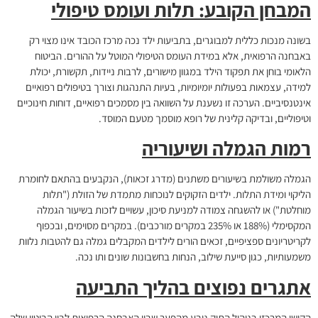
המבחן הקובע: תלות ועומס טיפולי
בשונה מנכות כללית למבוגרים, בתביעות ילד נכה מרכז הכובד אינו מצוי רק
באבחנה הרפואית, אלא במידת העומס הטיפולי המוטל על ההורים. הביטוח
הלאומי בוחן את תפקוד הילד במגוון מישורים, לרבות ניידות, תקשורת, יכולת
למידה, עצמאות בפעולות יומיומיות, בעיות התנהגות וצורך בטיפולים רפואיים
אינטנסיביים. הערכה זו נשענת על השוואה בין מסמכים רפואיים, דוחות חינוכיים
וטיפוליים, ובדיקה קלינית של רופא מוסמך מטעם המוסד.
רמות הגמלה ושיעוריה
הגמלה משולמת בשיעורים משתנים (מדרג זכאות), הנקבעים בהתאם לחומרת
הליקוי ומידת התלות. ילדים הזקוקים לנוכחות מתמדת של הזולת ("תלות
מוחלטת") או להשגחה צמודה למניעת סיכון, עשויים לזכות בשיעור הגמלה
המקסימלי (188% או 235% במקרים מורכבים). במקרים מסוימים, ובכפוף
לקריטריונים ספציפיים, זכאים הורים לילדים המקבלים גמלה גם להטבות נלוות
משמעותיות, כגון סייעת שילוב, הנחות בחשבונות שונים ותו נכה.
אתגרים נפוצים בהליך התביעה
הקושי המרכזי בניהול התיק נובע מהפער שבין האבחנה הרפואית לבין הביטוי שלה