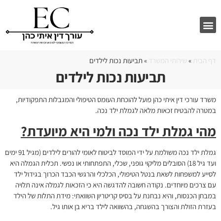
סיפורי הצלחה
שירותי המשרד
תחומי התמחות
מן התקשורת
דף הבית
»
שירותי המשרד
»
תביעות נכות לילדים
תביעות נכות לילדים
משרד עורכי דין איתי כהן פועל להוכחת העומס הטיפולי והמגבלות התפקודיות,
במטרה להבטיח זכאות מלאה לגמלת ילד נכה.
מהי גמלת ילד נכה ולמי היא מיועדת
?
גמלת ילד נכה משולמת על ידי המוסד לביטוח לאומי להורים לילדים (מגיל 91 ימים
ועד גיל 18) הסובלים מליקוי גופני, שכלי, התפתחותי או נפשי. תכלית הגמלה היא
לסייע למשפחות לשאת בנטל הטיפולי, הכלכלי והרגשי הכבד הכרוך בגידול ילד
עם צרכים מיוחדים. נקודה חשובה להדגשה היא כי הזכאות לגמלה אינה תלויה
במבחן הכנסות, והיא נבחנת על בסיס קריטריון השוואתי: מידת התלות של הילד
בעזרת הזולת והצורך בהשגחה, בהשוואה לילד בריא בן אותו גיל.