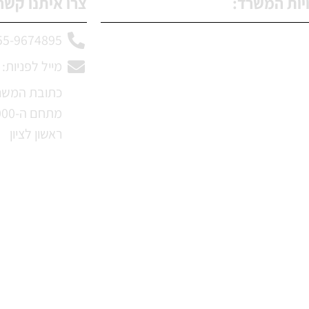
ות המשרד:
צרו איתנו קשר 
55-9674895
אונות עבודה
מייל לפניות: sapir@ec-zhuyotlaw.co.il
ות כללית
ידות
מתחם ה-1000 שדרות הראשונים 23,
עוד
ראשון לציון
רותים מיוחדים
ד נכה
ות מעבודה
ס הכנסה
טוח סיעודי
יטוח תאונות