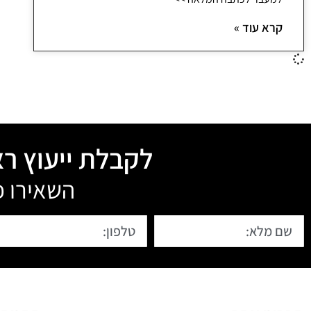
קרא עוד »
לקבלת ייעוץ רא
השאירו פ