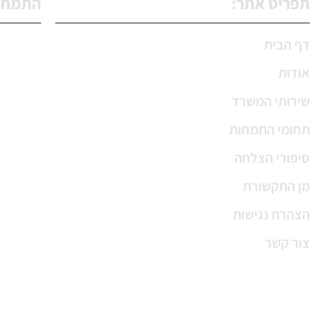
תפריט אתר:
התמחוי
דף הבית
נפגעי ת
אודות
קצבת נכ
שירותי המשרד
קצבת ני
תחומי התמחות
קצבת סי
סיפורי הצלחה
קצבת שי
מן התקשורת
קצבת יל
הצהרת נגישות
קצבת נכ
צור קשר
פטור ממ
מימוש בי
מימוש ב